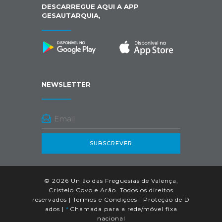
DESCARREGUE AQUI A APP
GESAUTARQUIA,
NEWSLETTER
SUBSCREVER
© 2026 União das Freguesias de Valença,
Cristelo Covo e Arão. Todos os direitos
reservados |
Termos e Condições
|
Proteção de D
ados
|
*
Chamada para a rede/móvel fixa
nacional