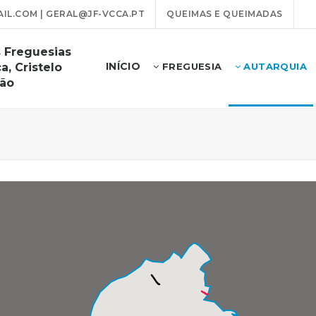
L.COM | GERAL@JF-VCCA.PT
QUEIMAS E QUEIMADAS
 Freguesias
INÍCIO
a, Cristelo
FREGUESIA
AUTARQUIA
rão