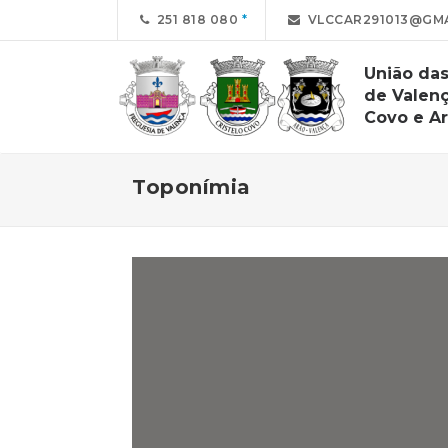
251 818 080
VLCCAR291013@GMAI
União das
de Valenç
Covo e A
Toponímia