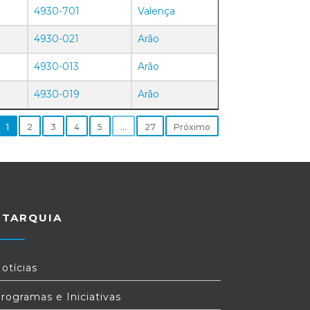
4930-701
Valença
4930-021
Arão
4930-013
Arão
4930-019
Arão
1
2
3
4
5
…
27
Próximo
UTARQUIA
otícias
rogramas e Iniciativas