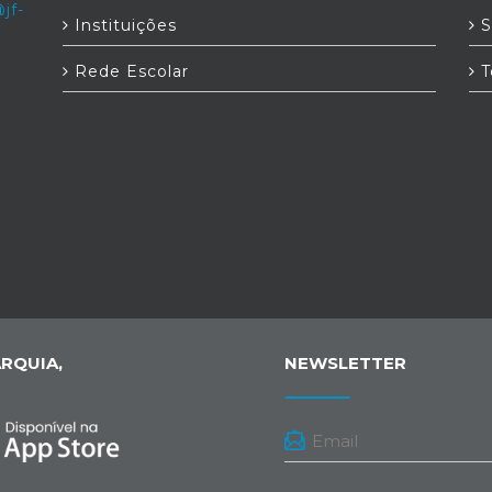
jf-
Instituições
S
Rede Escolar
T
RQUIA,
NEWSLETTER