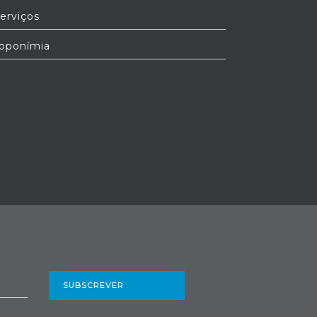
erviços
oponímia
SUBSCREVER