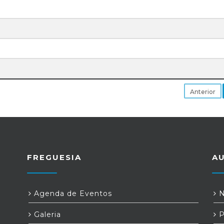
Anterior
FREGUESIA
A
Agenda de Eventos
N
Galeria
P