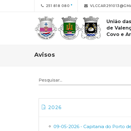
251 818 080
VLCCAR291013@GMAI
União das
de Valenç
Covo e A
Avisos
2026
09-05-2026 - Capitania do Porto d