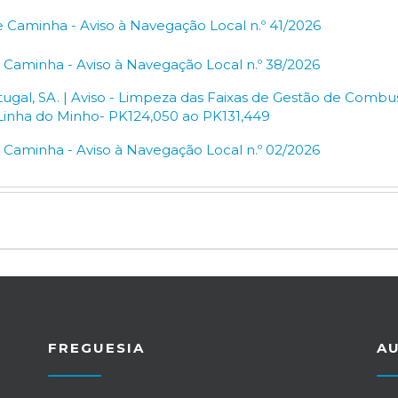
e Caminha - Aviso à Navegação Local n.º 41/2026
e Caminha - Aviso à Navegação Local n.º 38/2026
rtugal, SA. | Aviso - Limpeza das Faixas de Gestão de Combu
 - Linha do Minho- PK124,050 ao PK131,449
e Caminha - Aviso à Navegação Local n.º 02/2026
FREGUESIA
A