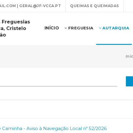
L.COM | GERAL@JF-VCCA.PT
QUEIMAS E QUEIMADAS
 Freguesias
INÍCIO
a, Cristelo
FREGUESIA
AUTARQUIA
rão
Iní
e Caminha - Aviso à Navegação Local nº 52/2026