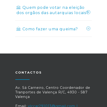
Quem pode votar na eleição
dos orgãos das autarquias locais?
Como fazer uma queima?
CONTACTOS
Av. Sá Carneiro, Centro Coordenador de
Tranportes de Valença R/C, 4930 - 587
Valença
Email:
vlccar291013@gmail.com |