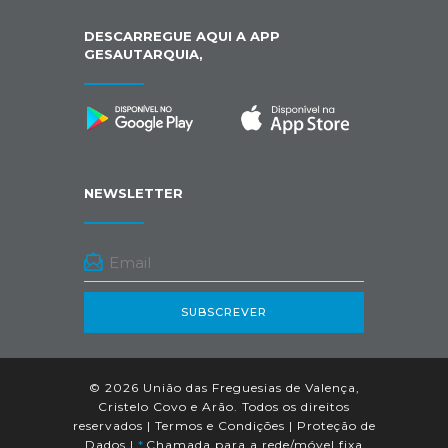
DESCARREGUE AQUI A APP
GESAUTARQUIA,
NEWSLETTER
SUBSCREVER
© 2026 União das Freguesias de Valença,
Cristelo Covo e Arão. Todos os direitos
reservados |
Termos e Condições
|
Proteção de
Dados
|
*
Chamada para a rede/móvel fixa