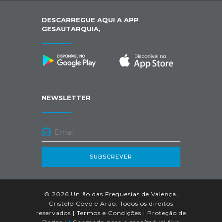
DESCARREGUE AQUI A APP
GESAUTARQUIA,
NEWSLETTER
SUBSCREVER
© 2026 União das Freguesias de Valença,
Cristelo Covo e Arão. Todos os direitos
reservados |
Termos e Condições
|
Proteção de