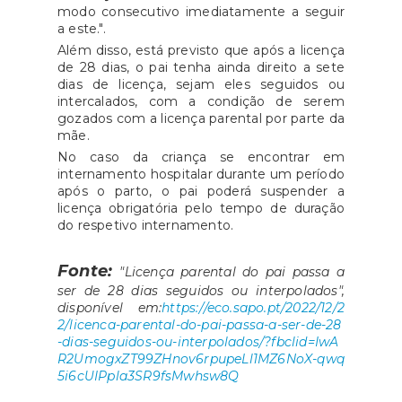
modo consecutivo imediatamente a seguir
a este.".
Além disso, está previsto que após a licença
de 28 dias, o pai tenha ainda direito a sete
dias de licença, sejam eles seguidos ou
intercalados, com a condição de serem
gozados com a licença parental por parte da
mãe.
No caso da criança se encontrar em
internamento hospitalar durante um período
após o parto, o pai poderá suspender a
licença obrigatória pelo tempo de duração
do respetivo internamento.
Fonte:
"Licença parental do pai passa a
ser de 28 dias seguidos ou interpolados",
disponível em:
https://eco.sapo.pt/2022/12/2
2/licenca-parental-do-pai-passa-a-ser-de-28
-dias-seguidos-ou-interpolados/?fbclid=IwA
R2UmogxZT99ZHnov6rpupeLl1MZ6NoX-qwq
5i6cUIPpla3SR9fsMwhsw8Q