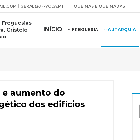
L.COM | GERAL@JF-VCCA.PT
QUEIMAS E QUEIMADAS
 Freguesias
INÍCIO
a, Cristelo
FREGUESIA
AUTARQUIA
rão
o e aumento do
tico dos edifícios