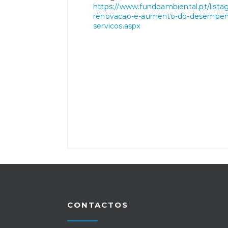
https://www.fundoambiental.pt/lista
renovacao-e-aumento-do-desempenho
servicos.aspx
CONTACTOS