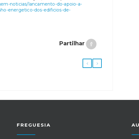
gem-noticias/lancamento-do-apoio-a-
-energetico-dos-edificios-de-
Partilhar
FREGUESIA
A