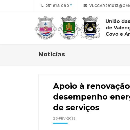
251 818 080
VLCCAR291013@GMAI
União das
de Valenç
Covo e A
Notícias
Apoio à renovaçã
desempenho energé
de serviços
28-FEV-2022