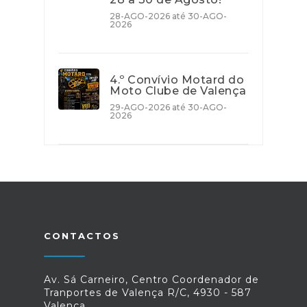
28-AGO-2026 até 30-AGO-
2026
4.º Convívio Motard do
Moto Clube de Valença
29-AGO-2026 até 30-AGO-
2026
CONTACTOS
Av. Sá Carneiro, Centro Coordenador de
Tranportes de Valença R/C, 4930 - 587
Valença