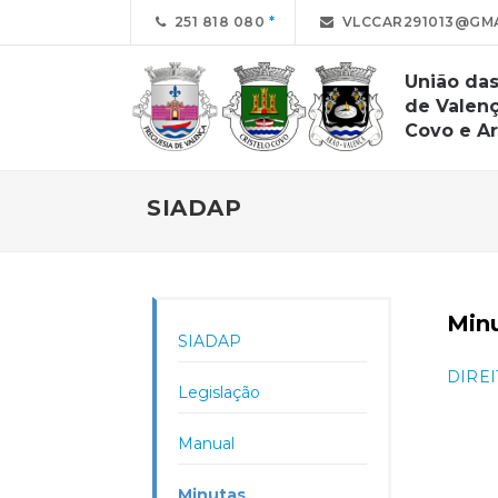
251 818 080
VLCCAR291013@GMAI
União das
de Valenç
Covo e A
SIADAP
Min
SIADAP
DIREI
Legislação
Manual
Minutas